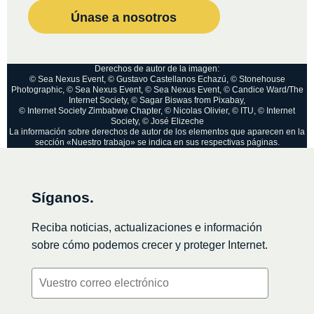
Únase a nosotros
Derechos de autor de la imagen:
© Sea Nexus Event, © Gustavo Castellanos Echazú, © Stonehouse
Photographic, © Sea Nexus Event, © Sea Nexus Event, © Candice Ward/The
Internet Society, © Sagar Biswas from Pixabay,
© Internet Society Zimbabwe Chapter, © Nicolas Olivier, © ITU, © Internet
Society, © José Elizeche
La información sobre derechos de autor de los elementos que aparecen en la
sección «Nuestro trabajo» se indica en sus respectivas páginas.
Síganos.
Reciba noticias, actualizaciones e información
sobre cómo podemos crecer y proteger Internet.
Courriel
(Obligatorio)